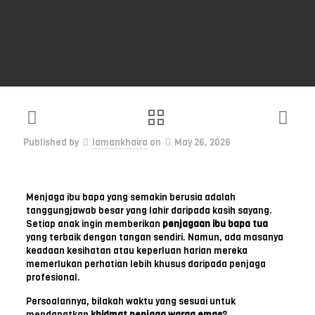
Published by
lamankhaira
on
May 26, 2026
Menjaga ibu bapa yang semakin berusia adalah
tanggungjawab besar yang lahir daripada kasih sayang.
Setiap anak ingin memberikan
penjagaan ibu bapa tua
yang terbaik dengan tangan sendiri. Namun, ada masanya
keadaan kesihatan atau keperluan harian mereka
memerlukan perhatian lebih khusus daripada penjaga
profesional.
Persoalannya, bilakah waktu yang sesuai untuk
mendapatkan
khidmat penjaga warga emas
?