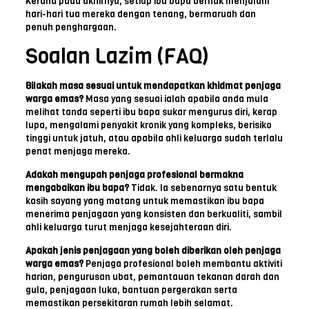
Kerana pada akhirnya, setiap ibu bapa berhak menjalani
hari-hari tua mereka dengan tenang, bermaruah dan
penuh penghargaan.
Soalan Lazim (FAQ)
Bilakah masa sesuai untuk mendapatkan khidmat penjaga
warga emas?
Masa yang sesuai ialah apabila anda mula
melihat tanda seperti ibu bapa sukar mengurus diri, kerap
lupa, mengalami penyakit kronik yang kompleks, berisiko
tinggi untuk jatuh, atau apabila ahli keluarga sudah terlalu
penat menjaga mereka.
Adakah mengupah penjaga profesional bermakna
mengabaikan ibu bapa?
Tidak. Ia sebenarnya satu bentuk
kasih sayang yang matang untuk memastikan ibu bapa
menerima penjagaan yang konsisten dan berkualiti, sambil
ahli keluarga turut menjaga kesejahteraan diri.
Apakah jenis penjagaan yang boleh diberikan oleh penjaga
warga emas?
Penjaga profesional boleh membantu aktiviti
harian, pengurusan ubat, pemantauan tekanan darah dan
gula, penjagaan luka, bantuan pergerakan serta
memastikan persekitaran rumah lebih selamat.